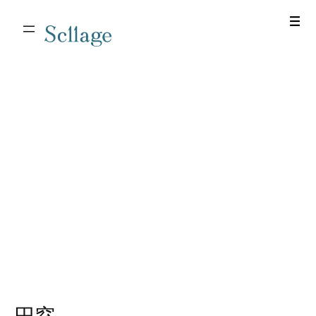
Scllage
内
容
を
ス
キ
ッ
プ
円窓