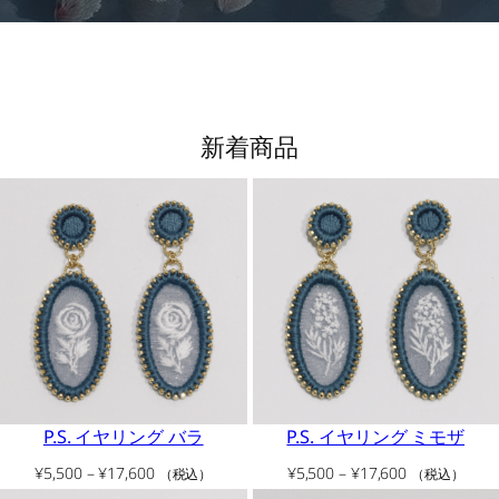
新着商品
P.S. イヤリング バラ
P.S. イヤリング ミモザ
価
価
¥
5,500
–
¥
17,600
¥
5,500
–
¥
17,600
（税込）
（税込）
格
格