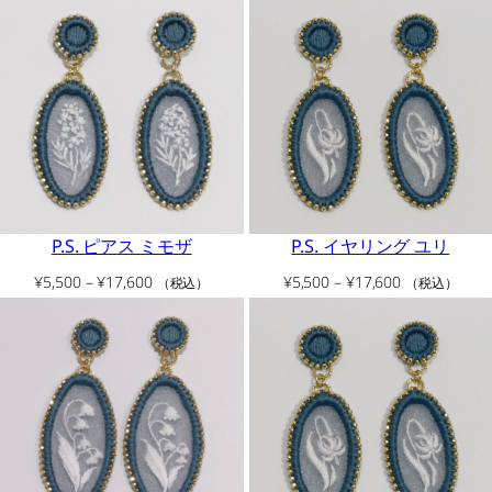
帯:
帯:
¥5,500
¥5,500
–
–
¥17,600
¥17,600
P.S. ピアス ミモザ
P.S. イヤリング ユリ
価
価
¥
5,500
–
¥
17,600
¥
5,500
–
¥
17,600
（税込）
（税込）
格
格
帯:
帯:
¥5,500
¥5,500
–
–
¥17,600
¥17,600