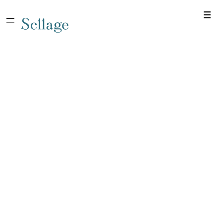
Scllage
内
容
を
ス
キ
ッ
プ